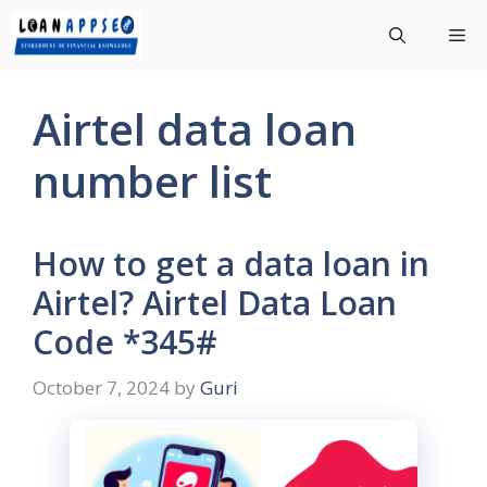
Skip
Me
to
content
Airtel data loan
number list
How to get a data loan in
Airtel? Airtel Data Loan
Code *345#
October 7, 2024
by
Guri