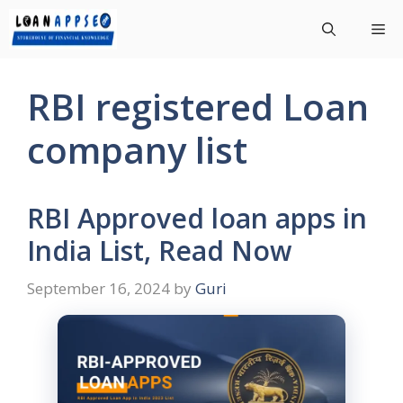
Skip
Me
to
content
RBI registered Loan
company list
RBI Approved loan apps in
India List, Read Now
September 16, 2024
by
Guri