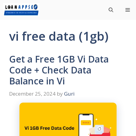
Skip
Me
to
content
vi free data (1gb)
Get a Free 1GB Vi Data
Code + Check Data
Balance in Vi
December 25, 2024
by
Guri