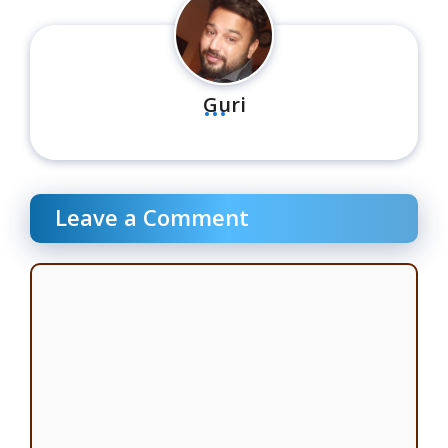
...
Guri
Leave a Comment
Comment