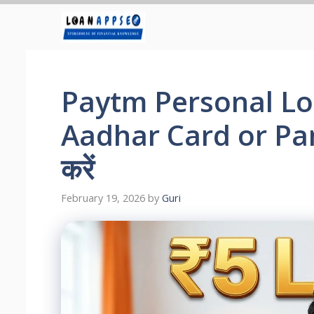
Skip
to
content
Paytm Personal Lo
Aadhar Card or Pan
करें
February 19, 2026
by
Guri